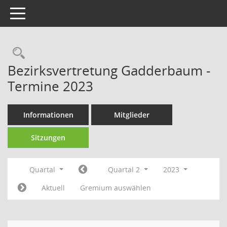
Toggle navigation
Rechercheauswahl
Bezirksvertretung Gadderbaum -
Termine 2023
Informationen
Mitglieder
Sitzungen
Quartal
Quartal 2
2023
Aktuell
Gremium auswählen