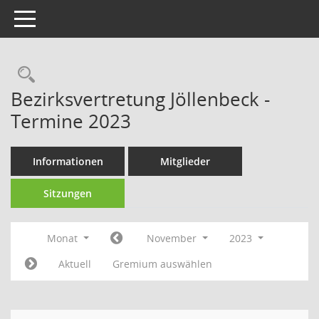
Toggle navigation
Rechercheauswahl
Bezirksvertretung Jöllenbeck -
Termine 2023
Informationen
Mitglieder
Sitzungen
Monat
November
2023
Aktuell
Gremium auswählen