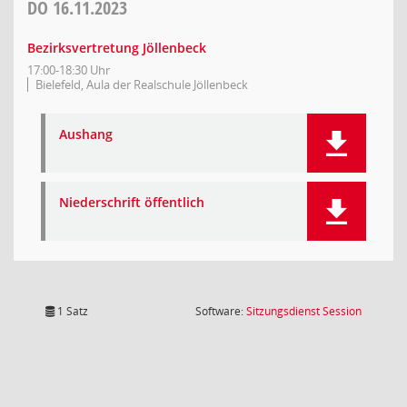
DO
16.11.2023
Bezirksvertretung Jöllenbeck
17:00-18:30 Uhr
Bielefeld, Aula der Realschule Jöllenbeck
Aushang
Niederschrift öffentlich
(Wird in
1 Satz
Software:
Sitzungsdienst
Session