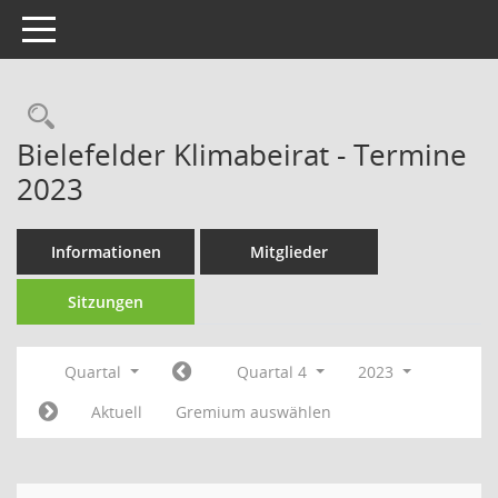
Toggle navigation
Rechercheauswahl
Bielefelder Klimabeirat - Termine
2023
Informationen
Mitglieder
Sitzungen
Quartal
Quartal 4
2023
Aktuell
Gremium auswählen