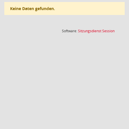
Keine Daten gefunden.
(Wird in
Software:
Sitzungsdienst
Session