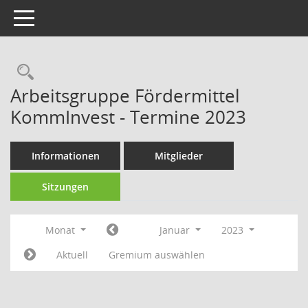
Toggle navigation
Rechercheauswahl
Arbeitsgruppe Fördermittel
KommInvest - Termine 2023
Informationen
Mitglieder
Sitzungen
Monat
Januar
2023
Aktuell
Gremium auswählen