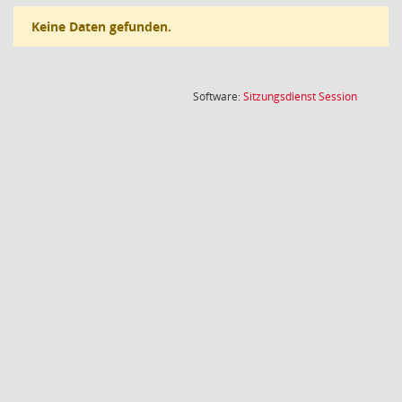
Keine Daten gefunden.
(Wird in
Software:
Sitzungsdienst
Session