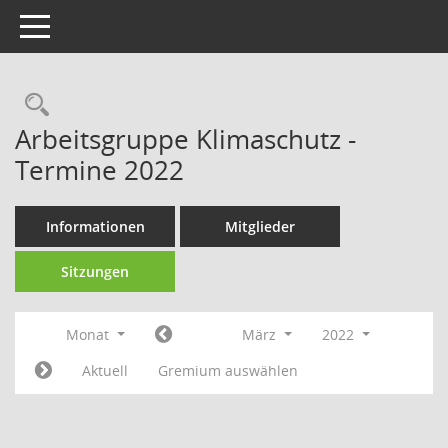
Toggle navigation
Rechercheauswahl
Arbeitsgruppe Klimaschutz -
Termine 2022
Informationen
Mitglieder
Sitzungen
Monat
März
2022
Aktuell
Gremium auswählen