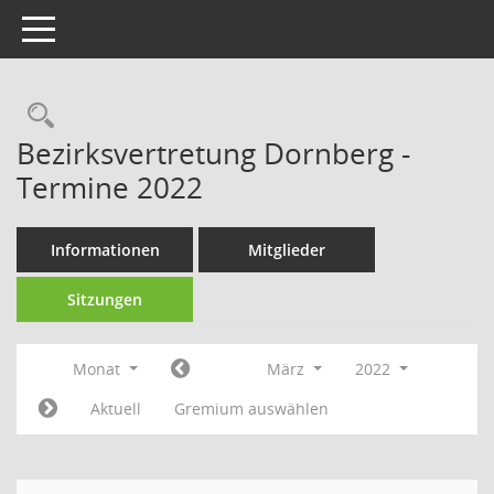
Toggle navigation
Rechercheauswahl
Bezirksvertretung Dornberg -
Termine 2022
Informationen
Mitglieder
Sitzungen
Monat
März
2022
Aktuell
Gremium auswählen