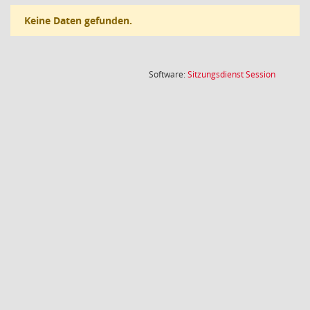
Keine Daten gefunden.
(Wird in
Software:
Sitzungsdienst
Session