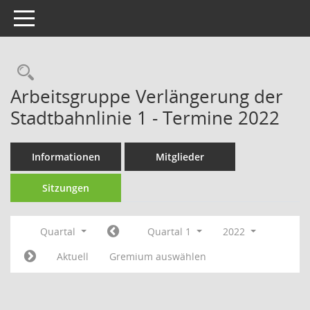
Toggle navigation
Rechercheauswahl
Arbeitsgruppe Verlängerung der
Stadtbahnlinie 1 - Termine 2022
Informationen
Mitglieder
Sitzungen
Quartal
Quartal 1
2022
Aktuell
Gremium auswählen