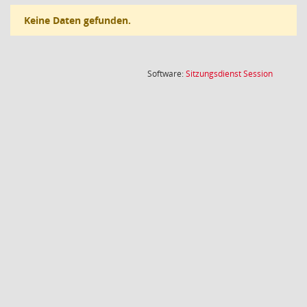
Keine Daten gefunden.
(Wird in
Software:
Sitzungsdienst
Session