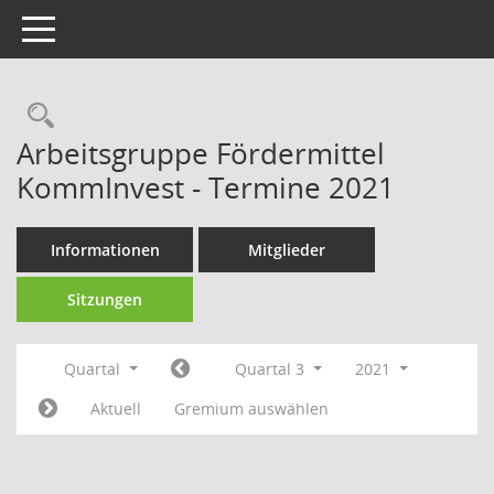
Toggle navigation
Rechercheauswahl
Arbeitsgruppe Fördermittel
KommInvest - Termine 2021
Informationen
Mitglieder
Sitzungen
Quartal
Quartal 3
2021
Aktuell
Gremium auswählen