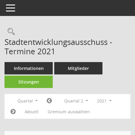
Toggle navigation
Rechercheauswahl
Stadtentwicklungsausschuss -
Termine 2021
Informationen
Mitglieder
Sitzungen
Quartal
Quartal 2
2021
Aktuell
Gremium auswählen