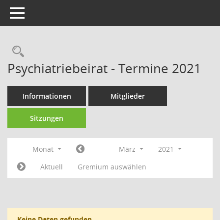
Toggle navigation
Rechercheauswahl
Psychiatriebeirat - Termine 2021
Informationen
Mitglieder
Sitzungen
Monat
März
2021
Aktuell
Gremium auswählen
Keine Daten gefunden.