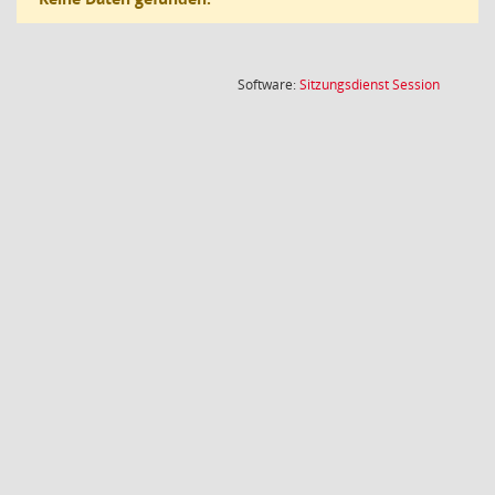
(Wird in
Software:
Sitzungsdienst
Session