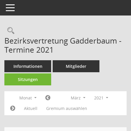
Toggle navigation
Rechercheauswahl
Bezirksvertretung Gadderbaum -
Termine 2021
Informationen
Mitglieder
Sitzungen
Monat
März
2021
Aktuell
Gremium auswählen