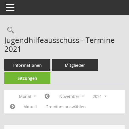
Toggle navigation
Rechercheauswahl
Jugendhilfeausschuss - Termine
2021
Informationen
Mitglieder
Sitzungen
Monat
November
2021
Aktuell
Gremium auswählen