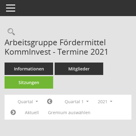
Toggle navigation
Rechercheauswahl
Arbeitsgruppe Fördermittel
KommInvest - Termine 2021
Informationen
Mitglieder
Sitzungen
Quartal
Quartal 1
2021
Aktuell
Gremium auswählen