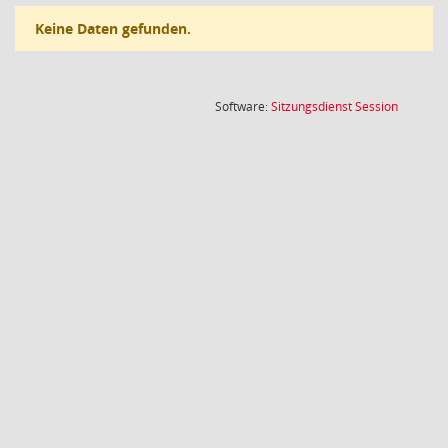
Keine Daten gefunden.
(Wird in
Software:
Sitzungsdienst
Session