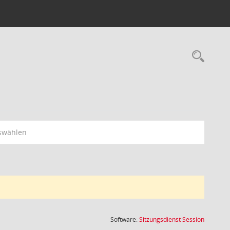
Rec
swählen
(Wird in
Software:
Sitzungsdienst
Session