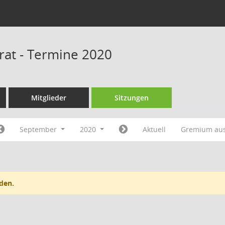
srat - Termine 2020
Mitglieder
Sitzungen
September
2020
Aktuell
Gremium au
den.