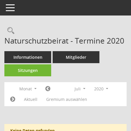
Toggle navigation
Rechercheauswahl
Naturschutzbeirat - Termine 2020
Informationen
Mitglieder
Sitzungen
Monat
Juli
2020
Aktuell
Gremium auswählen
Keine Daten gefunden.