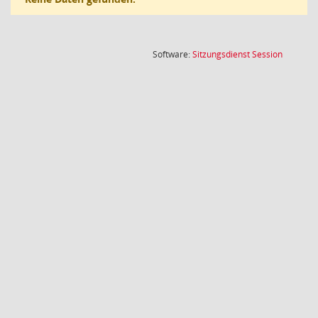
(Wird in
Software:
Sitzungsdienst
Session