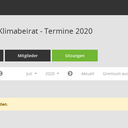
 Klimabeirat - Termine 2020
Mitglieder
Sitzungen
Juli
2020
Aktuell
Gremium au
den.