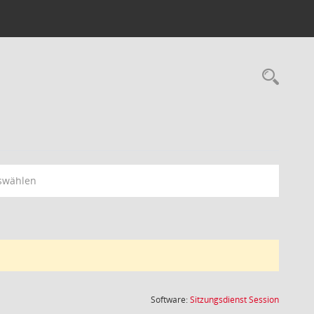
Rec
swählen
(Wird in
Software:
Sitzungsdienst
Session