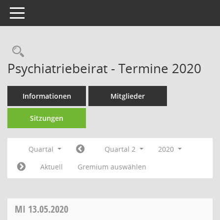
Toggle navigation
Rechercheauswahl
Psychiatriebeirat - Termine 2020
Informationen
Mitglieder
Sitzungen
Quartal
Quartal 2
2020
Aktuell
Gremium auswählen
MI
13.05.2020