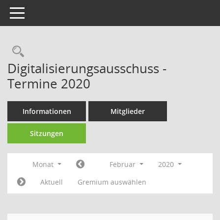
Toggle navigation
Rechercheauswahl
Digitalisierungsausschuss -
Termine 2020
Informationen
Mitglieder
Sitzungen
Monat
Februar
2020
Aktuell
Gremium auswählen