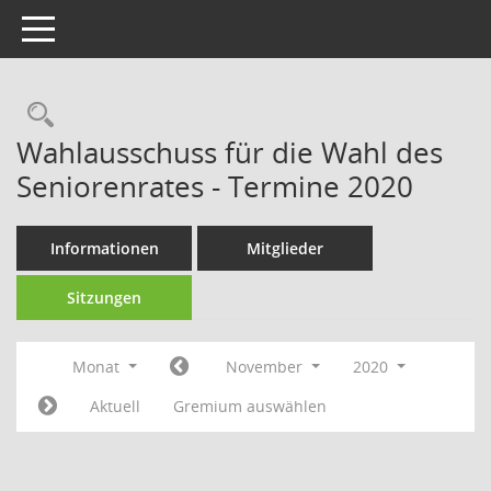
Toggle navigation
Rechercheauswahl
Wahlausschuss für die Wahl des
Seniorenrates - Termine 2020
Informationen
Mitglieder
Sitzungen
Monat
November
2020
Aktuell
Gremium auswählen