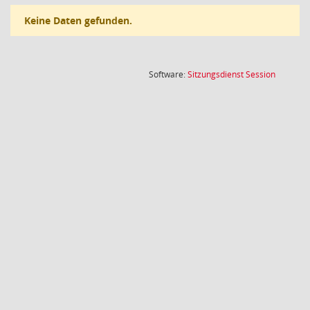
Keine Daten gefunden.
(Wird in
Software:
Sitzungsdienst
Session