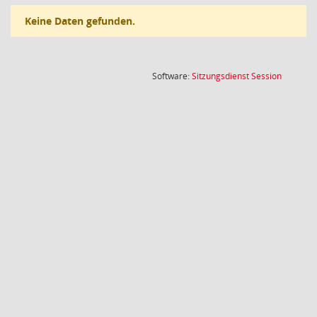
Keine Daten gefunden.
(Wird in
Software:
Sitzungsdienst
Session