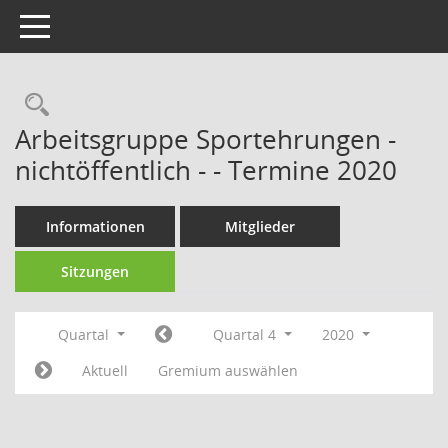
Toggle navigation
Rechercheauswahl
Arbeitsgruppe Sportehrungen -
nichtöffentlich - - Termine 2020
Informationen
Mitglieder
Sitzungen
Quartal
Quartal 4
2020
Aktuell
Gremium auswählen