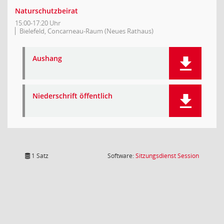
Naturschutzbeirat
15:00-17:20 Uhr
Bielefeld, Concarneau-Raum (Neues Rathaus)
Aushang
Niederschrift öffentlich
(Wird in
1 Satz
Software:
Sitzungsdienst
Session