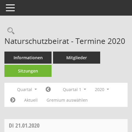
Toggle navigation
Rechercheauswahl
Naturschutzbeirat - Termine 2020
Informationen
Mitglieder
Sitzungen
Quartal
Quartal 1
2020
Aktuell
Gremium auswählen
DI
21.01.2020