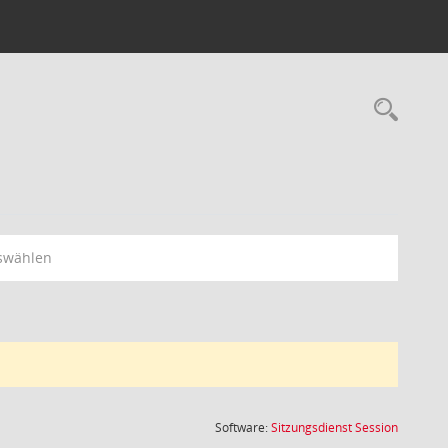
Rec
swählen
(Wird in
Software:
Sitzungsdienst
Session