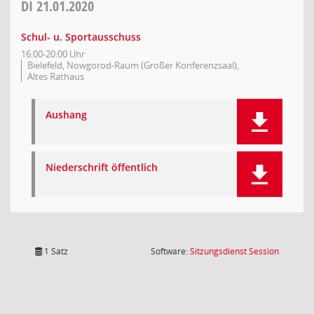
DI
21.01.2020
Schul- u. Sportausschuss
16:00-20:00 Uhr
Bielefeld, Nowgorod-Raum (Großer Konferenzsaal),
Altes Rathaus
Aushang
Niederschrift öffentlich
(Wird in
1 Satz
Software:
Sitzungsdienst
Session