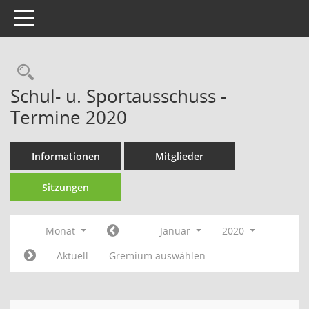
Toggle navigation
Rechercheauswahl
Schul- u. Sportausschuss -
Termine 2020
Informationen
Mitglieder
Sitzungen
Monat
Januar
2020
Aktuell
Gremium auswählen