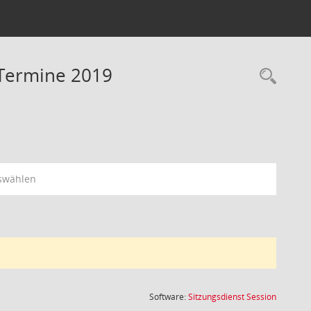
 Termine 2019
Rec
swählen
(Wird in
Software:
Sitzungsdienst
Session