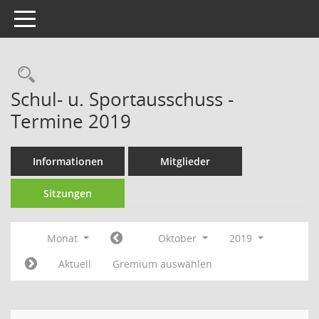
Toggle navigation
Rechercheauswahl
Schul- u. Sportausschuss -
Termine 2019
Informationen
Mitglieder
Sitzungen
Monat
Oktober
2019
Aktuell
Gremium auswählen