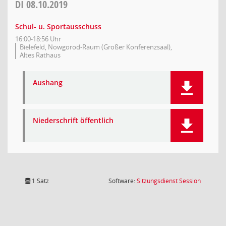
DI
08.10.2019
Schul- u. Sportausschuss
16:00-18:56 Uhr
Bielefeld, Nowgorod-Raum (Großer Konferenzsaal),
Altes Rathaus
Aushang
Niederschrift öffentlich
(Wird in
1 Satz
Software:
Sitzungsdienst
Session