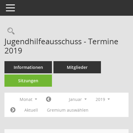
Toggle navigation
Rechercheauswahl
Jugendhilfeausschuss - Termine
2019
Informationen
Mitglieder
Sitzungen
Monat
Januar
2019
Aktuell
Gremium auswählen