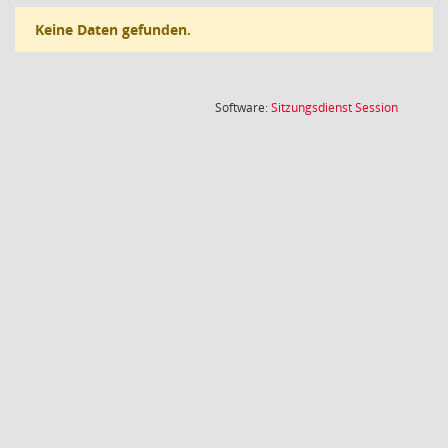
Keine Daten gefunden.
(Wird in
Software:
Sitzungsdienst
Session