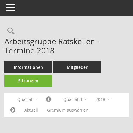
Toggle navigation
Rechercheauswahl
Arbeitsgruppe Ratskeller -
Termine 2018
Informationen
Mitglieder
Sitzungen
Quartal
Quartal 3
2018
Aktuell
Gremium auswählen