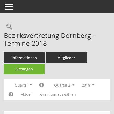
Toggle navigation
Rechercheauswahl
Bezirksvertretung Dornberg -
Termine 2018
Informationen
Mitglieder
Sitzungen
Quartal
Quartal 2
2018
Aktuell
Gremium auswählen