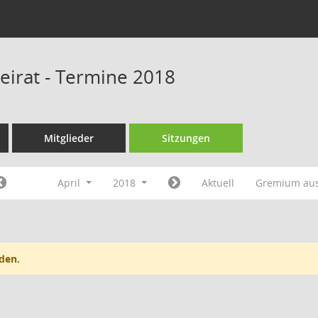
beirat - Termine 2018
Mitglieder
Sitzungen
April
2018
Aktuell
Gremium au
den.