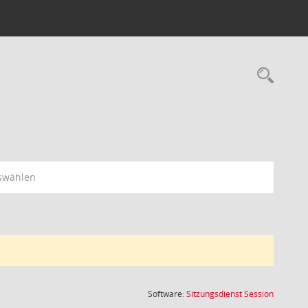
Rec
swählen
(Wird in
Software:
Sitzungsdienst
Session