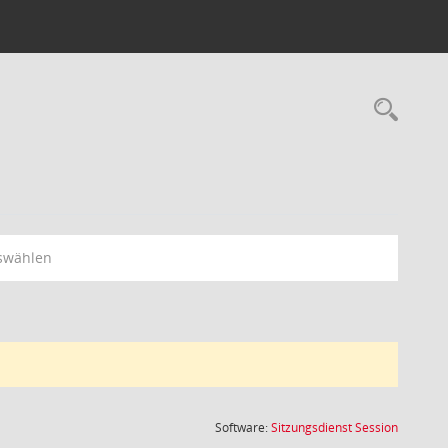
Rec
swählen
(Wird in
Software:
Sitzungsdienst
Session