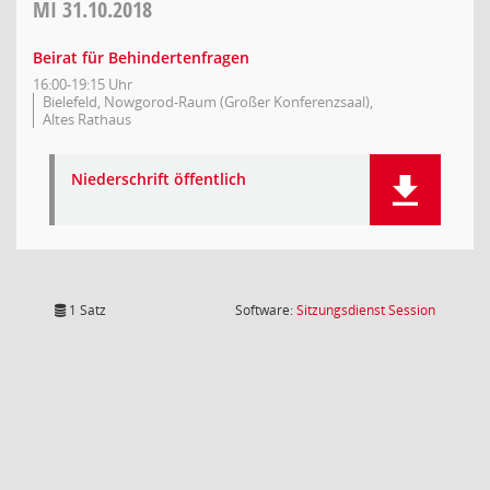
MI
31.10.2018
Beirat für Behindertenfragen
16:00-19:15 Uhr
Bielefeld, Nowgorod-Raum (Großer Konferenzsaal),
Altes Rathaus
Niederschrift öffentlich
(Wird in
1 Satz
Software:
Sitzungsdienst
Session