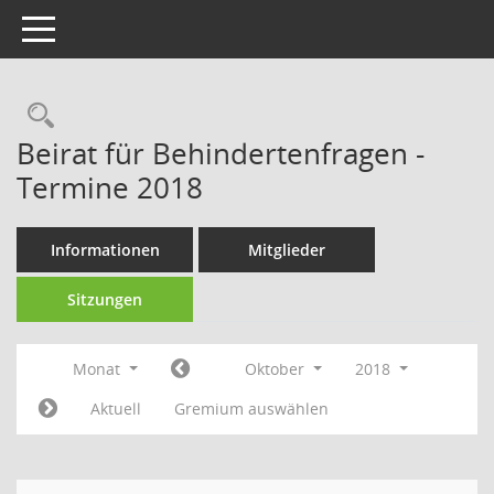
Toggle navigation
Rechercheauswahl
Beirat für Behindertenfragen -
Termine 2018
Informationen
Mitglieder
Sitzungen
Monat
Oktober
2018
Aktuell
Gremium auswählen