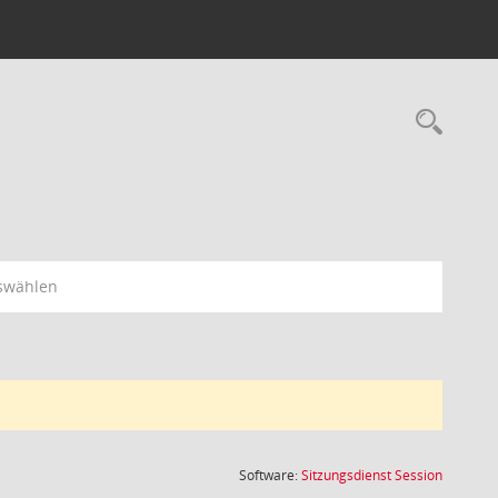
Rec
swählen
(Wird in
Software:
Sitzungsdienst
Session