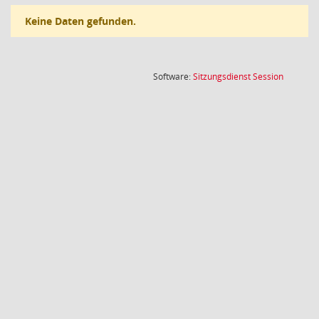
Keine Daten gefunden.
(Wird in
Software:
Sitzungsdienst
Session