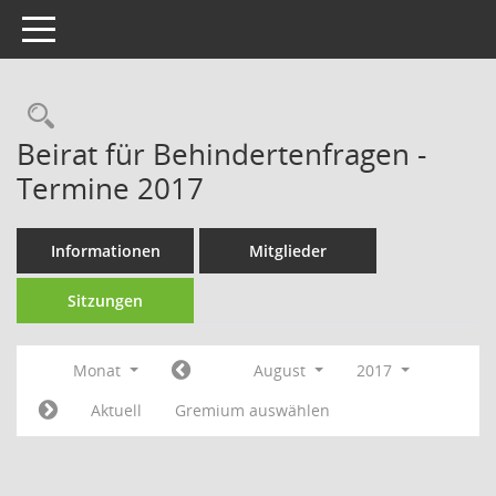
Toggle navigation
Rechercheauswahl
Beirat für Behindertenfragen -
Termine 2017
Informationen
Mitglieder
Sitzungen
Monat
August
2017
Aktuell
Gremium auswählen