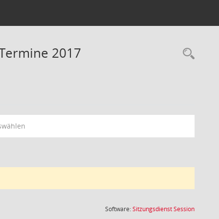
- Termine 2017
Rec
swählen
(Wird in
Software:
Sitzungsdienst
Session