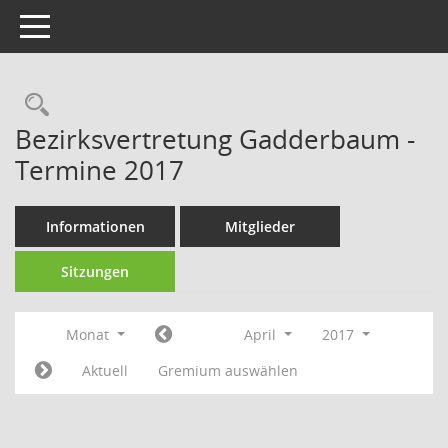
Toggle navigation
Rechercheauswahl
Bezirksvertretung Gadderbaum -
Termine 2017
Informationen
Mitglieder
Sitzungen
Monat
April
2017
Aktuell
Gremium auswählen