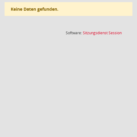
Keine Daten gefunden.
(Wird in
Software:
Sitzungsdienst
Session