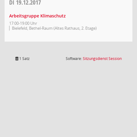
DI
19.12.2017
Arbeitsgruppe Klimaschutz
17:00-19:00 Uhr
Bielefeld, Bethel-Raum (Altes Rathaus, 2. Etage)
(Wird in
1 Satz
Software:
Sitzungsdienst
Session