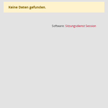
Keine Daten gefunden.
(Wird in
Software:
Sitzungsdienst
Session