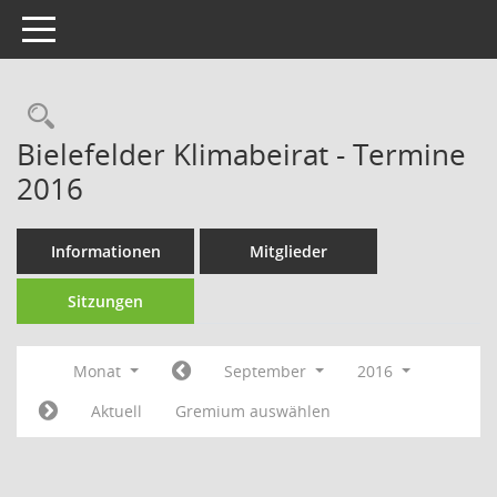
Toggle navigation
Rechercheauswahl
Bielefelder Klimabeirat - Termine
2016
Informationen
Mitglieder
Sitzungen
Monat
September
2016
Aktuell
Gremium auswählen