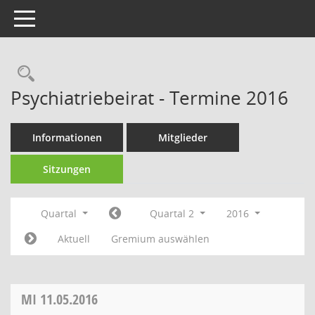
Toggle navigation
Rechercheauswahl
Psychiatriebeirat - Termine 2016
Informationen
Mitglieder
Sitzungen
Quartal
Quartal 2
2016
Aktuell
Gremium auswählen
MI
11.05.2016