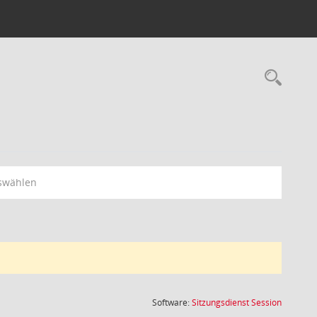
Rec
swählen
(Wird in
Software:
Sitzungsdienst
Session