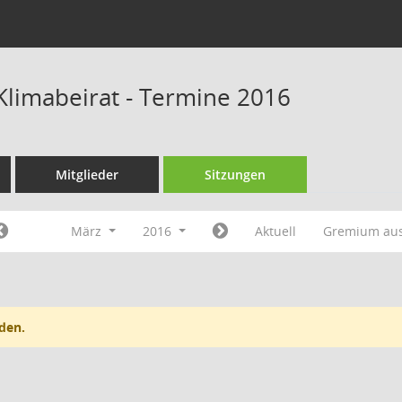
 Klimabeirat - Termine 2016
Mitglieder
Sitzungen
März
2016
Aktuell
Gremium au
den.