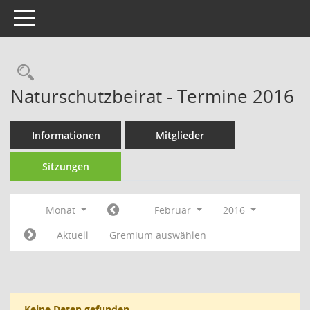
Toggle navigation
Rechercheauswahl
Naturschutzbeirat - Termine 2016
Informationen
Mitglieder
Sitzungen
Monat
Februar
2016
Aktuell
Gremium auswählen
Keine Daten gefunden.