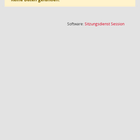
(Wird in
Software:
Sitzungsdienst
Session