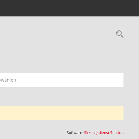
Rec
swählen
(Wird in
Software:
Sitzungsdienst
Session