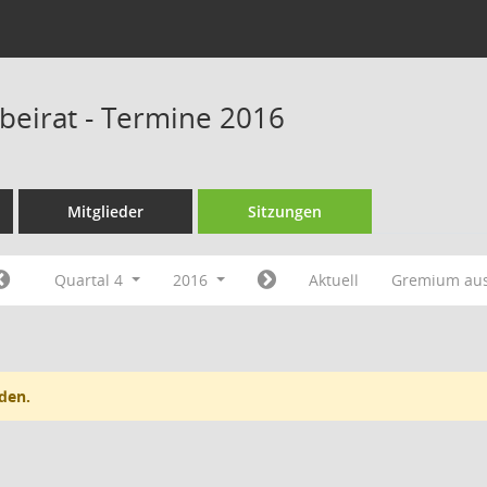
beirat - Termine 2016
Mitglieder
Sitzungen
Quartal 4
2016
Aktuell
Gremium au
den.