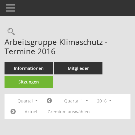
Toggle navigation
Rechercheauswahl
Arbeitsgruppe Klimaschutz -
Termine 2016
Informationen
Mitglieder
Sitzungen
Quartal
Quartal 1
2016
Aktuell
Gremium auswählen