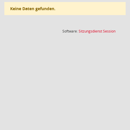
Keine Daten gefunden.
(Wird in
Software:
Sitzungsdienst
Session