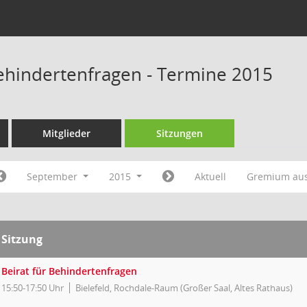
Behindertenfragen - Termine 2015
Mitglieder
Sitzungen
September
2015
Aktuell
Gremium au
Sitzung
Beirat für Behindertenfragen
15:50-17:50 Uhr
Bielefeld, Rochdale-Raum (Großer Saal, Altes Rathaus)