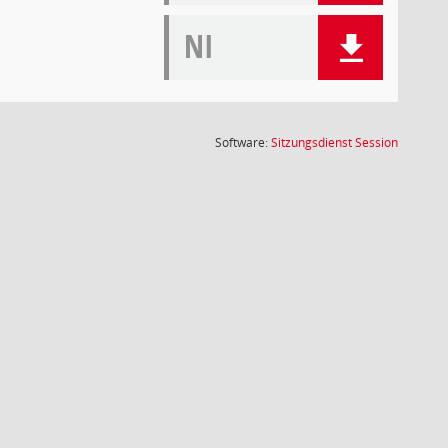
NI
(Wird in
Software:
Sitzungsdienst
Session