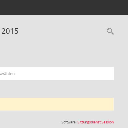
 2015
Rec
swählen
(Wird in
Software:
Sitzungsdienst
Session