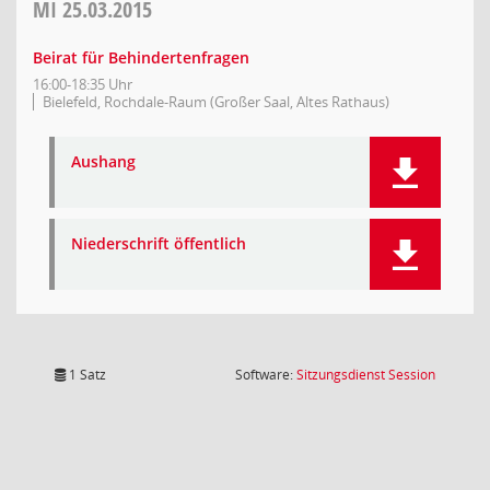
MI
25.03.2015
Beirat für Behindertenfragen
16:00-18:35 Uhr
Bielefeld, Rochdale-Raum (Großer Saal, Altes Rathaus)
Aushang
Niederschrift öffentlich
(Wird in
1 Satz
Software:
Sitzungsdienst
Session