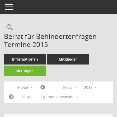
Toggle navigation
Rechercheauswahl
Beirat für Behindertenfragen -
Termine 2015
Informationen
Mitglieder
Sitzungen
Monat
März
2015
Aktuell
Gremium auswählen