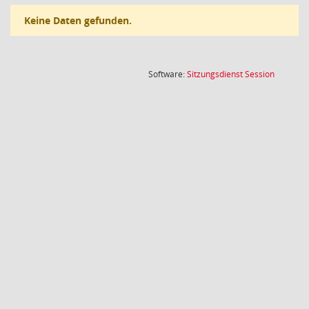
Keine Daten gefunden.
(Wird in
Software:
Sitzungsdienst
Session