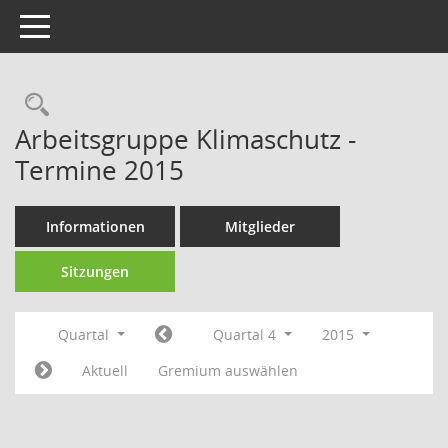
Toggle navigation
Rechercheauswahl
Arbeitsgruppe Klimaschutz -
Termine 2015
Informationen
Mitglieder
Sitzungen
Quartal
Quartal 4
2015
Aktuell
Gremium auswählen