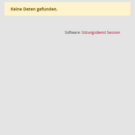
Keine Daten gefunden.
(Wird in
Software:
Sitzungsdienst
Session