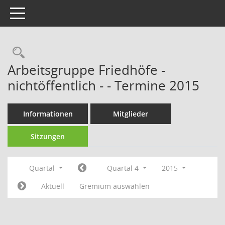
Toggle navigation
Rechercheauswahl
Arbeitsgruppe Friedhöfe -
nichtöffentlich - - Termine 2015
Informationen
Mitglieder
Sitzungen
Quartal
Quartal 4
2015
Aktuell
Gremium auswählen