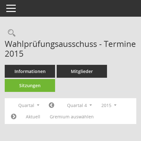
Toggle navigation
Rechercheauswahl
Wahlprüfungsausschuss - Termine
2015
Informationen
Mitglieder
Sitzungen
Quartal
Quartal 4
2015
Aktuell
Gremium auswählen