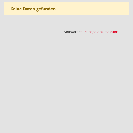
Keine Daten gefunden.
(Wird in
Software:
Sitzungsdienst
Session