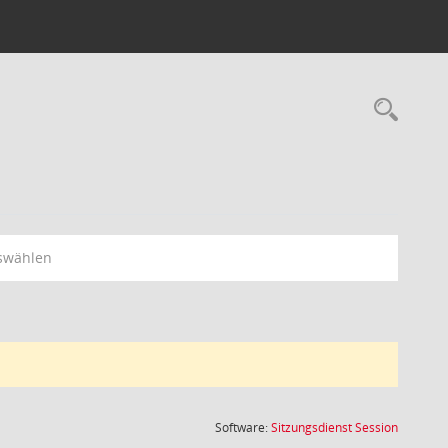
Rec
swählen
(Wird in
Software:
Sitzungsdienst
Session